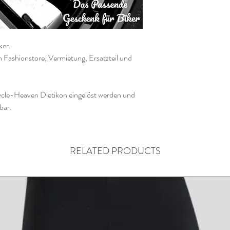
ker.
n Fashionstore, Vermietung, Ersatzteil und
cle-Heaven Dietikon eingelöst werden und
bar.
RELATED PRODUCTS